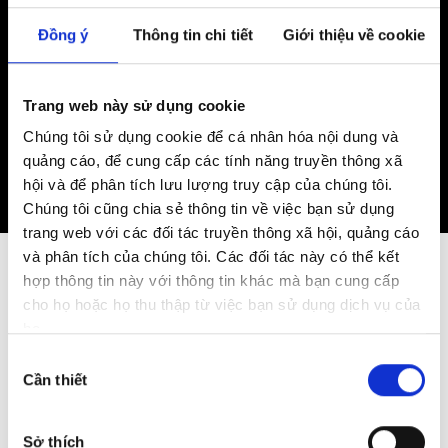
Đồng ý
Thông tin chi tiết
Giới thiệu về cookie
Trang web này sử dụng cookie
Chúng tôi sử dụng cookie để cá nhân hóa nội dung và
quảng cáo, để cung cấp các tính năng truyền thông xã
hội và để phân tích lưu lượng truy cập của chúng tôi.
Chúng tôi cũng chia sẻ thông tin về việc bạn sử dụng
trang web với các đối tác truyền thông xã hội, quảng cáo
và phân tích của chúng tôi. Các đối tác này có thể kết
hợp thông tin này với thông tin khác mà bạn cung cấp
cho họ hoặc họ thu thập từ việc bạn sử dụng dịch vụ của
họ.
Lựa
Cần thiết
chọn
chấp
thuận
Sở thích