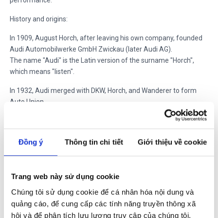
History and origins:
In 1909, August Horch, after leaving his own company, founded
Audi Automobilwerke GmbH Zwickau (later Audi AG).
The name "Audi" is the Latin version of the surname "Horch",
which means "listen".
In 1932, Audi merged with DKW, Horch, and Wanderer to form
Auto Union.
In 1964, Volkswagen acquired Auto Union, and the Audi brand
was revived.
Đồng ý
Thông tin chi tiết
Giới thiệu về cookie
In 1969, Auto Union merged with NSU Motorenwerke AG,
forming the Audi AG of today.
Trang web này sử dụng cookie
Logo and meaning:
Chúng tôi sử dụng cookie để cá nhân hóa nội dung và
The Audi logo is four interlocking circles, representing the four
quảng cáo, để cung cấp các tính năng truyền thông xã
original companies of Auto Union.
hội và để phân tích lưu lượng truy cập của chúng tôi.