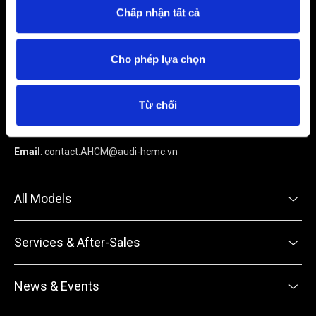
Chấp nhận tất cả
Audi Ho Chi Minh
Cho phép lựa chọn
Address:
No. 6B Ton Duc Thang Street, Saigon Ward, Ho Chi
Minh City
Từ chối
Tel:
0902 823 166
Email
:
contact.AHCM@audi-hcmc.vn
All Models
Services & After-Sales
News & Events