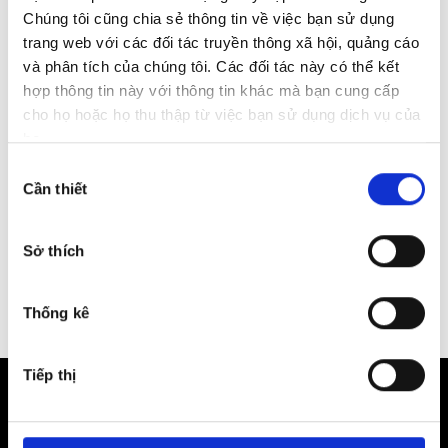
Chúng tôi cũng chia sẻ thông tin về việc bạn sử dụng
The four circles symbolize unity and cooperation.
trang web với các đối tác truyền thông xã hội, quảng cáo
Products and position:
và phân tích của chúng tôi. Các đối tác này có thể kết
hợp thông tin này với thông tin khác mà bạn cung cấp
Audi produces a wide range of vehicles, from sedans, SUVs to
cho họ hoặc họ thu thập từ việc bạn sử dụng dịch vụ của
sports cars, all in the luxury segment.
họ.
Audi is known for its luxurious design, advanced technology and
Lựa
powerful performance.
Cần thiết
chọn
chấp
Audi is one of the most loved and trusted luxury car brands
thuận
worldwide,
Sở thích
Thống kê
Tiếp thị