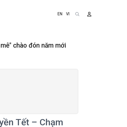
EN
VI
m mê" chào đón năm mới
uyền Tết – Chạm