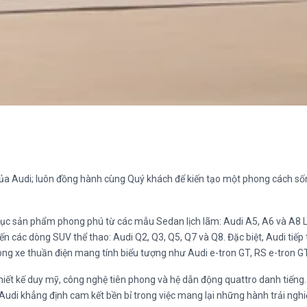
 của Audi; luôn đồng hành cùng Quý khách để kiến tạo một phong cách s
c sản phẩm phong phú từ các mẫu Sedan lịch lãm: Audi A5, A6 và A8 L,
 các dòng SUV thể thao: Audi Q2, Q3, Q5, Q7 và Q8. Đặc biệt, Audi tiếp
òng xe thuần điện mang tính biểu tượng như Audi e-tron GT, RS e-tron G
hiết kế duy mỹ, công nghệ tiên phong và hệ dẫn động quattro danh tiếng. 
udi khẳng định cam kết bền bỉ trong việc mang lại những hành trải nghi