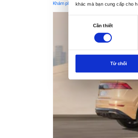
Khám phá ngay
khác mà bạn cung cấp cho họ
Lựa
Cần thiết
chọn
chấp
thuận
Từ chối