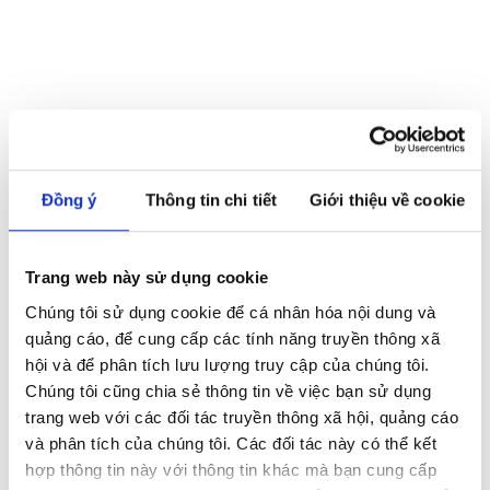
Audi Hồ Chí Minh
Đồng ý
Thông tin chi tiết
Giới thiệu về cookie
Địa chỉ
: Số 6B Đường Tôn Đức Thắng, Phường Sài
Trang web này sử dụng cookie
Gòn, Thành phố Hồ Chí Minh.
Chúng tôi sử dụng cookie để cá nhân hóa nội dung và
Điện thoại:
0902 823 166
quảng cáo, để cung cấp các tính năng truyền thông xã
hội và để phân tích lưu lượng truy cập của chúng tôi.
Website:
audi-hcmc.vn
Chúng tôi cũng chia sẻ thông tin về việc bạn sử dụng
trang web với các đối tác truyền thông xã hội, quảng cáo
Email:
contact.AHCM@audi-hcmc.vn
và phân tích của chúng tôi. Các đối tác này có thể kết
hợp thông tin này với thông tin khác mà bạn cung cấp