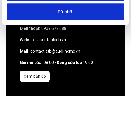
Địa chỉ:
Lô IV-22 (KCN Tân Bình), Tây Thạnh, Tân
Từ chối
Phú, Hồ Chí Minh.
Điện thoại:
0909 677 688
Website:
audi-tanbinh.vn
Mail:
contact.atb@audi-hcmc.vn
Giờ mở cửa:
08:00 ⋅
Đóng cửa lúc
19:00
Xem bản đồ