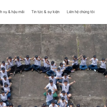
h vụ & hậu mãi
Tin tức & sự kiện
Liên hệ chúng tôi