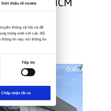
ng Audi TP HCM
Giới thiệu về cookie
Khám phá
truyền thông xã hội và để
dụng trang web với các đối
thông tin này với thông tin
Tiếp thị
Chấp nhận tất cả