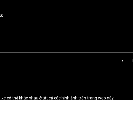
ck
n xe có thể khác nhau ở tất cả các hình ảnh trên trang web này.
điện năng, lượng khí thải CO₂ và phạm vi hoạt động bằng điện được xác đ
giới” (WLTP) theo Quy định (EC) 715/2007. Các thiết bị và phụ kiện bổ sun
 lượng, lực cản lăn và sự thay đổi khí động học, ngoài ra còn ảnh hưởng 
iên liệu, mức tiêu thụ điện năng, lượng khí thải CO₂, phạm vi hoạt động 