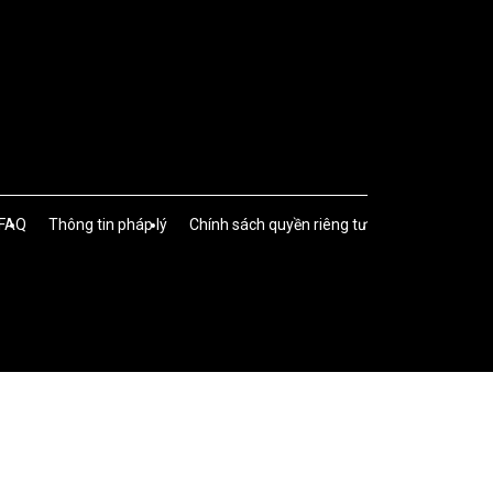
FAQ
Thông tin pháp lý
Chính sách quyền riêng tư
ịnh theo quy trình đo lường được quy định hợp pháp
g (phụ kiện, định dạng lốp, v.v.) có thể ảnh hưởng đến
đến điều kiện thời tiết và giao thông cũng như hành vi
bằng điện và hiệu suất lái xe của xe. Bạn có thể tìm