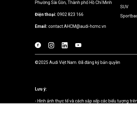
Phường Sài Gòn, Thành phố Hồ Chí Minh
SUV
Điện thoại:
0902 823 166
Sportba
Email:
contact.AHCM@audi-hcmc.vn
©2025 Audi Việt Nam. Đã đăng ký bản quyền
Lưu ý:
- Hình ảnh thực tế và cách sắp xếp các biểu tượng trê
- Thông tin về mức tiêu thụ nhiên liệu, mức tiêu thụ 
“Quy trình kiểm tra xe hạng nhẹ hài hòa trên toàn thế 
các thông số liên quan của xe, chẳng hạn như: B. Trọng
lái xe của từng cá nhân, ảnh hưởng đến mức tiêu thụ nh