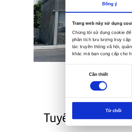
Đồng ý
Trang web này sử dụng coo
Chúng tôi sử dụng cookie để 
phân tích lưu lượng truy cập
tác truyền thông xã hội, quản
khác mà bạn cung cấp cho họ
Lựa
Cần thiết
chọn
chấp
thuận
Từ chối
Tuyển dụng Aud